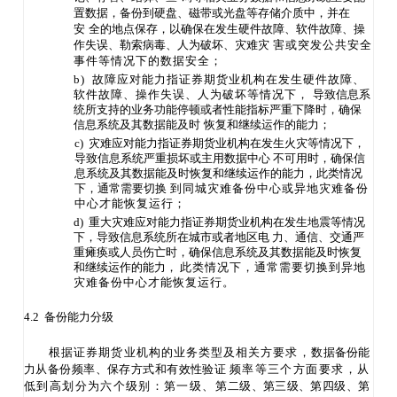
置数据，备份到硬盘、磁带或光盘等存储介质中，并在
安
全的地点保存，以确保在发生硬件故障、软件故障、操
作失误、勒索病毒、人为破坏、灾难灾
害或突发公共安全
事件等情况下的数据安全；
b) 故障应对能力指证券期货业机构在发生硬件故障、
软件故障、操作失误、人为破坏等情况下，
导致信息系
统所支持的业务功能停顿或者性能指标严重下降时，确保
信息系统及其数据能及时
恢复和继续运作的能力；
c) 灾难应对能力指证券期货业机构在发生火灾等情况下，
导致信息系统严重损坏或主用数据中心
不可用时，确保信
息系统及其数据能及时恢复和继续运作的能力，此类情况
下，通常需要切换
到同城灾难备份中心或异地灾难备份
中心才能恢复运行；
d) 重大灾难应对能力指证券期货业机构在发生地震等情况
下，导致信息系统所在城市或者地区电
力、通信、交通严
重瘫痪或人员伤亡时，确保信息系统及其数据能及时
恢复
和继续运作的能力，
此类情况下，通常需要切换到异地
灾难备份中心才能恢复运行。
4.2 备份能力分级
根据证券期货业机构的业务类型及相关方要求，数
据备份能
力从备份频率、保存方式和有效性验证
频率等三个方面要求，从
低到高划分为六个级别：第一级、第
二级、第三级、第四级、第