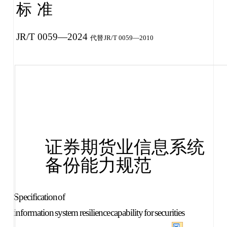
标
准
JR/T 0059—2024
代替
JR
/T 0059—2010
证券期货业信息系统
备份能力规范
Specificat
ion
of
informat
ion
system
res
i
l
ience
capabi
l
it
y
for
secur
it
ies