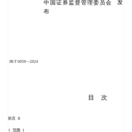
发
中
国证
券监
督
管理
委
员会
布
JR
/T 0059—2024
目
次
前言
II
1
范围
1