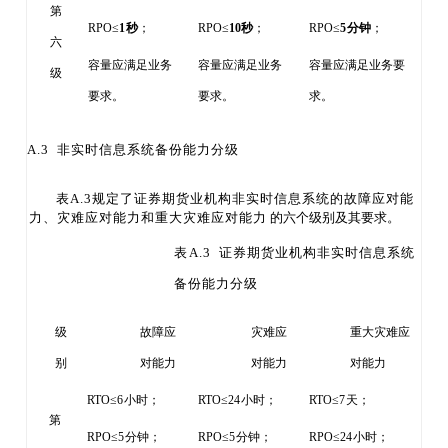
第
RPO≤
1
秒
；
RPO≤
10
秒
；
RPO≤
5
分钟
；
六
容量应满足业务
容量应满足业务
容量应满足业务要
级
要求。
要求。
求。
A.3 非实时信息系统备份能力分级
表
A.3规定了证券期货业机构非实时信息系统的故障应对能
力
、灾难应对能力和重大灾难应对能力
的六个级别及其要求。
表
A.3 证券期货业机构非实时信息系统
备份能力分级
级
故障应
灾难应
重大灾难应
别
对能力
对能力
对能力
RTO≤6
小时；
RTO≤24
小时；
RTO≤7
天；
第
RPO≤5
分钟；
RPO≤5
分钟；
RPO≤24
小时；