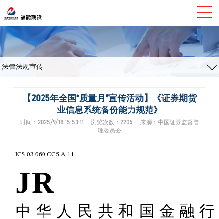
法律法规宣传
【2025年全国“质量月”宣传活动】《证券期货
业信息系统备份能力规范》
时间：2025/9/18 15:53:11 浏览次数：2205 来源：中国证券监督管
理委员会
ICS
03.060
CCS
A
11
JR
中
华
人
民
共
和
国
金
融
行