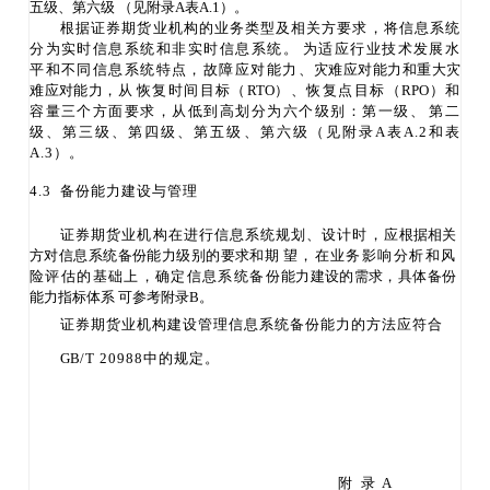
五级、第六级
（见附录
A表A.1）。
根据证券期货业机构的业务类型及相关方要求，将信息系统
分为实时信息系统和非实时信息系
统。
为适应行业技术发展水
平和不同信息系统特点，故障应对能力、
灾难应对能力和重大灾
难应对能力，从
恢复时间目标（
RTO
）、恢复点目标（
RPO
）和
容量三个方面要求，从
低到高划分为六个级别：第一级、
第二
级、第三级、第四级、第五级、第六级（见附录
A表A.2和表
A.3）。
4.3 备份能力建设与管理
证券期货业机构在进行信息系统规划、设计时，应
根据相关
方对信息系统备份能力级别的要求和期
望，在业务影响分析和风
险评估的基础上，确定信息系统备份
能力建设的需求，具体备份
能力指标体系
可参考附录
B。
证券期货业机构建设管理信息系统备份能力的方法应符
合
GB
/T 20988中的规定。
附
录
A