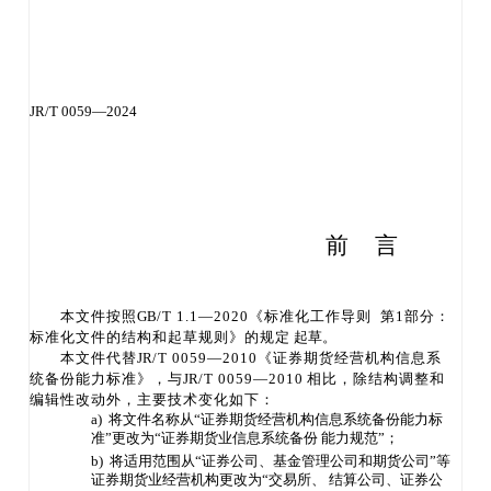
JR
/T 0059
—
2024
前
言
本文件按照
GB
/T 1.1—2020《标准化工作导则 第1部分：
标准化文件的结构和起
草规则》的规定
起草。
本文件代替
JR
/T 0059—2010《证券期货经
营机构信息系
统备份能力标准》
，与
JR
/T 0059—2010
相比，除结构调整和
编辑性改动外，主要技术变化如下：
a) 将文件名称从“证券期货经营机构信息系
统备份能力标
准
”更改为“证券期货业信息系统备份
能力规范
”；
b) 将适用范围从“证券公司、基金管理公司和期货公司
”等
证券期货业经营机构更改为
“交易所、
结算公司、证券公