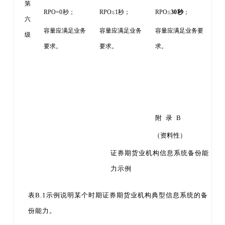
第
RPO=0
秒；
RPO≤1
秒；
RPO≤
30
秒
；
六
容量应满足业务
容量应满足业务
容量应满足业务要
级
要求。
要求。
求。
附
录
B
（资料性）
证券期货业机构信息系统备份能
力示例
表
B.1示例说明某个时期证券期货业机构典型信息系统的备
份能
力。