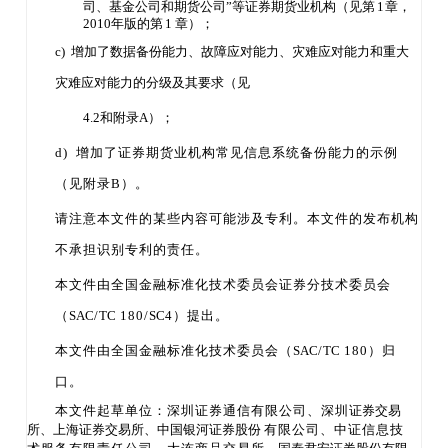
司、基金公司和期货公司
”等证券期货业机构（见第
1
章，
2010
年版的第
1
章
）；
c) 增加了数据备份能力、故障应对能力、灾难应对能力和重大
灾难应对能力的分级及其要求（见
4.2
和附录
A
）；
d) 增加了证券期货业机构常见信息系统备份能力的示例
（见附录
B）。
请注意本文件的某些内容可能涉及专利。本文件的发布机构
不承担识别专利的责任。
本文件由全国金融标准化技术委员会证券分技术委员会
（
SAC
/
TC
180/
SC
4）提出。
本文件由全国金融标准化技术委员会（
SAC
/
TC
180）归
口。
本文件起草单位：深圳证券通信有限公司、深圳
证券交易
所、上海证券交易所、中国银河证券股份
有限公司、中证信息技