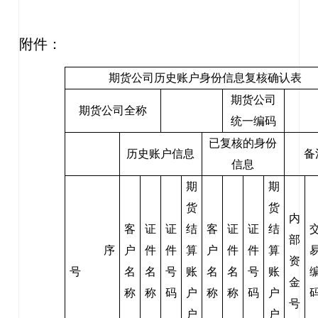
附件：
期货公司历史账户身份信息复核确认表
期货公司
期货公司全称
统一编码
已复核的身份
历史账户信息
备
信息
期
期
货
货
内
客
证
证
结
客
证
证
结
部
序
户
件
件
算
户
件
件
算
资
号
名
名
号
账
名
名
号
账
金
称
称
码
户
称
称
码
户
号
户
户