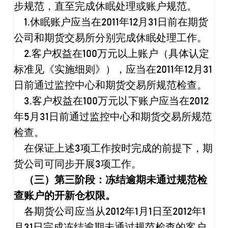
步规范，直至完成休眠处理或账户规范。
1.
休眠账户应当在
2011
年
12
月
31
日前在期货
公司和期货交易所分别完成休眠处理工作。
2.
客户权益在
100
万元以上账户（具体认定
标准见《实施细则》），应当在
2011
年
12
月
31
日前通过监控中心和期货交易所规范检查。
3.
客户权益在
100
万元以下账户应当在
2012
年
5
月
31
日前通过监控中心和期货交易所规范
检查。
在保证上述
3
项工作按时完成的前提下，期
货公司可同步开展
3
项工作。
（三）第三阶段：冻结逾期未通过规范检
查账户的开新仓权限。
各期货公司应当从
2012
年
1
月
1
日至
2012
年
1
月
31
日完成冻结逾期未通过规范检查的客户