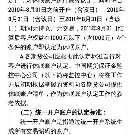
定日，对休眠账户进行最终认定。同时符合
2010
年
8
月
31
日之前开户（含该日），
2010
年
8
月
31
日（含该日）至
2011
年
8
月
31
日（含该
日）期间无持仓、无交易，
2011
年
8
月
31
日结
算后客户权益在
1000
元以下（含
1000
元）
4
个
条件的账户即认定为休眠账户。
4.
各期货公司应根据此认定标准自行对
客户进行休眠账户认定。中国期货保证金监
控中心公司（以下简称监控中心）将在工作
开展初期根据掌握的资料向各期货公司提供
休眠账户清单，作为休眠账户认定工作的参
考依据。
（二）统一开户账户的认定标准：
统一开户账户是指通过统一开户系统生
成所有交易编码的账户。