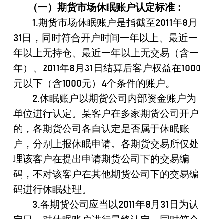
（一）期货市场休眠账户认定标准：
1.
期货市场休眠账户是指截至
2011
年
8
月
31
日，同时符合开户时间一年以上、最近一
年以上无持仓、最近一年以上无交易（含一
年）、
2011
年
8
月
31
日结算后客户权益在
1000
元以下（含
1000
元）
4
个条件的账户。
2.
休眠账户以期货公司内部资金账户为
单位进行认定。某客户在多家期货公司开户
的，各期货公司各自认定是否属于休眠账
户，分别上报休眠申请。各期货交易所仅处
理该客户在提出申请期货公司下的交易编
码，不对该客户在其他期货公司下的交易编
码进行休眠处理。
3.
各期货公司应当以
2011
年
8
月
31
日为认