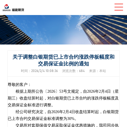
关于调整白银期货已上市合约涨跌停板幅度和
交易保证金比例的通知
时间：2026/2/4 10:08:36 浏览次数：684 来源：本站
尊敬的客户：
根据
上
期所公告〔
2026〕
53
号文规定，自
202
6
年
2
月
4
日（
星
期三
）收盘结算时起，
对白银期货已上市合约
的涨跌停板幅度
及
交易保证金
标准进行
调整。
经公司研究决定，自
202
6
年
2
月
4
日收盘结算时起，
白银期货
已上市合约
交易保证金
标准调整为
30%。
交易所对套期保值交易采取保证金优惠措施的，我司同步执