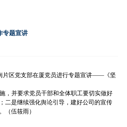
作专题宣讲
南片区党支部在厦党员进行专题宣讲
——
《
坚
施
，并
要求
党员干部和全体职工
要
切实做好
；二是继续强化舆论引导，建好公司的宣传
。（伍筱雨）