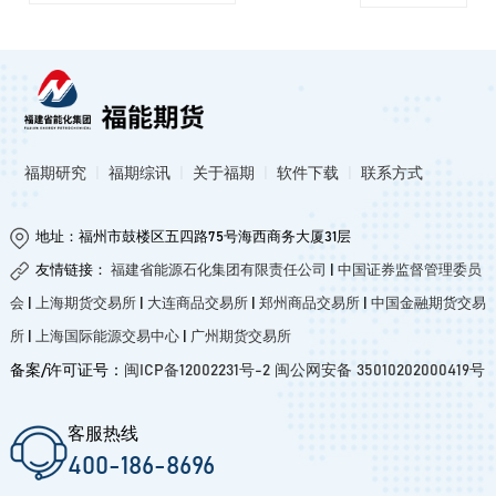
福期研究
|
福期综讯
|
关于福期
|
软件下载
|
联系方式
地址：福州市鼓楼区五四路75号海西商务大厦31层
友情链接：
福建省能源石化集团有限责任公司
|
中国证券监督管理委员
会
|
上海期货交易所
|
大连商品交易所
|
郑州商品交易所
|
中国金融期货交易
所
|
上海国际能源交易中心
|
广州期货交易所
备案/许可证号：
闽ICP备12002231号-2
闽公网安备 35010202000419号
客服热线
400-186-8696