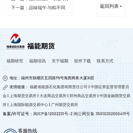
返回列表 >
下一篇：品味端午·与粽不同
福期研究
|
福期综讯
|
关于福期
|
软件下载
|
联系方式
地址：福州市鼓楼区五四路75号海西商务大厦31层
友情链接：
福建省能源石化集团有限责任公司
|
中国证券监督管理委员
会
|
上海期货交易所
|
大连商品交易所
|
郑州商品交易所
|
中国金融期货交易
所
|
上海国际能源交易中心
|
广州期货交易所
备案/许可证号：
闽ICP备12002231号-2
闽公网安备 35010202000419号
客服热线